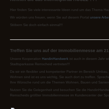
Hier finden Sie viele interessante Ideen rund um das Thema Hau
Wir würden uns freuen, wenn Sie auf diesem Portal
unsere Arbe
Stöbern Sie doch einfach einmal!!!
Treffen Sie uns auf der Immobilienmesse am 21.
Unsere Kooperation
HandinHandwerk
ist auch in diesem Jahr w
Stadtsparkasse Remscheid vertreten!!!
Da wir ein flexibler und kompetenter Partner im Bereich Umba
Wohnen sind ist es uns wichtig, Sie auch dort zu treffen. Sprec
Ihre Wünsche rund um die Themen Wohnen, Bauen und Sanier
Nutzen Sie die Gelegenheit und besuchen Sie die HandinHandw
Remscheids größter Immobilienmesse im Kundencenter der Spark