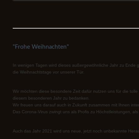
"Frohe Weihnachten"
In wenigen Tagen wird dieses außergewöhnliche Jahr zu Ende ge
die Weihnachtstage vor unserer Tür.
Wir möchten diese besondere Zeit dafür nutzen uns für die to
diesem besonderen Jahr zu bedanken.
Wir freuen uns darauf auch in Zukunft zusammen mit Ihnen inte
Das Corona-Virus zwingt uns als Profis zu Höchstleistungen, al
Auch das Jahr 2021 wird uns neue, jetzt noch unbekannte Hera