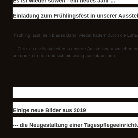
Es ist wieder soweit - ein neues Jahr ...
Einladung zum Frühlingsfest in unserer Ausstel
"Frühling lässt sein blaues Band, wieder flattern durch die Lüfte.
....Zeit sich die Neuigkeiten in unserer Ausstellung anzusehen o
um uns zu treffen und sich ein wenig auszutauschen...
Einige neue Bilder aus 2019
--- die Neugestaltung einer Tagespflegeeinricht