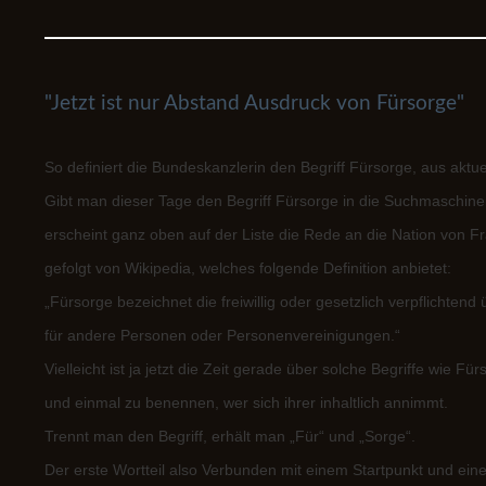
"Jetzt ist nur Abstand Ausdruck von Fürsorge"
So definiert die Bundeskanzlerin den Begriff Fürsorge, aus aktu
Gibt man dieser Tage den Begriff Fürsorge in die Suchmaschine
erscheint ganz oben auf der Liste die Rede an die Nation von 
gefolgt von Wikipedia, welches folgende Definition anbietet:
„Fürsorge bezeichnet die freiwillig oder gesetzlich verpflicht
für andere Personen oder Personenvereinigungen.“
Vielleicht ist ja jetzt die Zeit gerade über solche Begriffe wie Fü
und einmal zu benennen, wer sich ihrer inhaltlich annimmt.
Trennt man den Begriff, erhält man „Für“ und „Sorge“.
Der erste Wortteil also Verbunden mit einem Startpunkt und eine