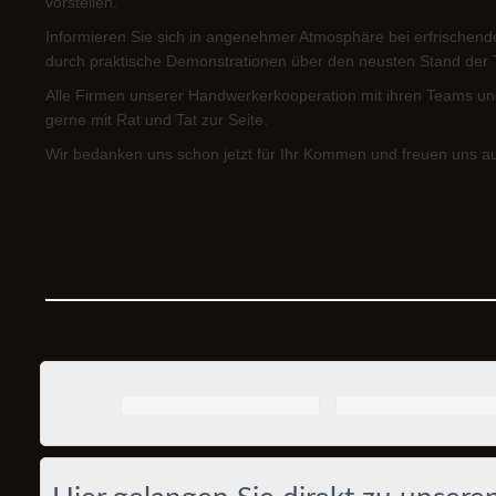
vorstellen.
Informieren Sie sich in angenehmer Atmosphäre bei erfrischen
durch praktische Demonstrationen über den neusten Stand der 
Alle Firmen unserer Handwerkerkooperation mit ihren Teams und
gerne mit Rat und Tat zur Seite.
Wir bedanken uns schon jetzt für Ihr Kommen und freuen uns a