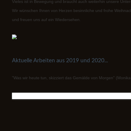
Vieles ist in Bewegung und braucht auch weiterhin unsere Unt
Wir wünschen Ihnen von Herzen besinnliche und frohe Weihnach
und freuen uns auf ein Wiedersehen.
Aktuelle Arbeiten aus 2019 und 2020...
"Was wir heute tun, skizziert das Gemälde von Morgen" (Monika