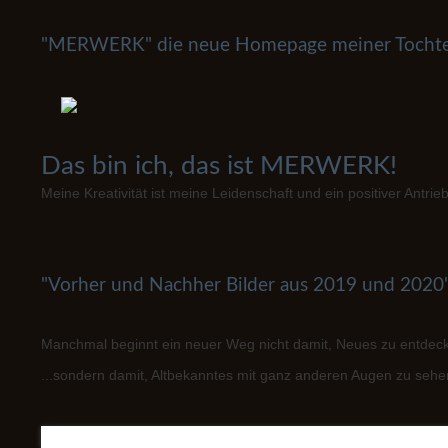
"MERWERK" die neue Homepage meiner Tochte
Das bin ich, das ist
MERWERK!
Meine Kreativität ist meine Leidenschaft und ein positiver Antrie
"Vorher und Nachher Bilder aus 2019 und 2020
Manchmal beginnt ein neuer Weg nicht damit, Neues zu entdeck
...sondern damit, Altbekanntes mit ganz anderen Augen zu sehen