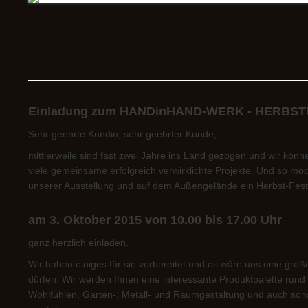
Einladung zum HANDinHAND-WERK - HERBS
Sehr geehrte Kundin, sehr geehrter Kunde,
mittlerweile sind fast zwei Jahre ins Land gezogen und wir kön
viele gemeinsame erfolgreich verwirklichte Projekte. Und so mö
unserer Ausstellung und auf dem Außengelände ein Herbst-Fest
am 3. Oktober 2015 von 10.00 bis 17.00 Uhr
ganz herzlich einladen.
Wir haben einiges für sie vorbereitet und es wäre uns eine gro
dürfen. Wir werden Ihnen eine interessante Produktpalette r
Wohlfühlen, Garten-, Metall- und Raumgestaltung und auch son