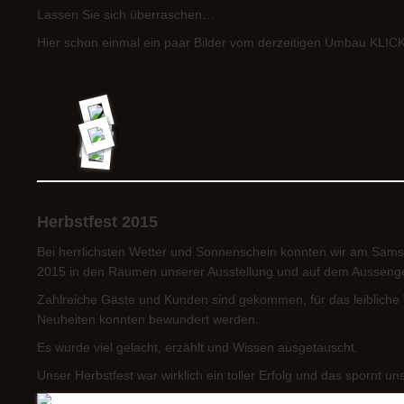
Lassen Sie sich überraschen…
Hier schon einmal ein paar Bilder vom derzeitigen Umbau K
Herbstfest 2015
Bei herrlichsten Wetter und Sonnenschein konnten wir am Sams
2015 in den Räumen unserer Ausstellung und auf dem Aussenge
Zahlreiche Gäste und Kunden sind gekommen, für das leibliche
Neuheiten konnten bewundert werden.
Es wurde viel gelacht, erzählt und Wissen ausgetauscht.
Unser Herbstfest war wirklich ein toller Erfolg und das spornt 