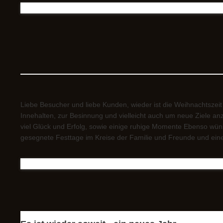
Liebe Besucher und liebe Kunden, wieder ist die Weihnachtszeit 
Innehalten, zur Besinnung und vielleicht auch um neue Ziele an
viel Glück und Erfolg, sowie einige ruhige Momente Ebenso wüns
gesegnete Festtage im Kreise der Familie und Freunde und eine