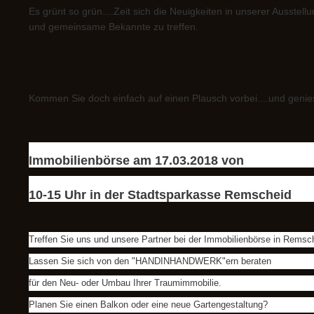
Es grünt so grün....Zeit sich die Neuigkeiten in unserer Ausstel
und gemeinsame Bekannte zu treffen.
Kommen Sie doch einfach auf einen Plausch vorbei....und geniess
Immobilienbörse am 17.03.2018 von
10-15 Uhr in der Stadtsparkasse Remscheid
Treffen Sie uns und unsere Partner bei der Immobilienbörse in Remsc
Lassen Sie sich von den "HANDINHANDWERK"ern beraten
für den Neu- oder Umbau Ihrer Traumimmobilie.
Planen Sie einen Balkon oder eine neue Gartengestaltung?